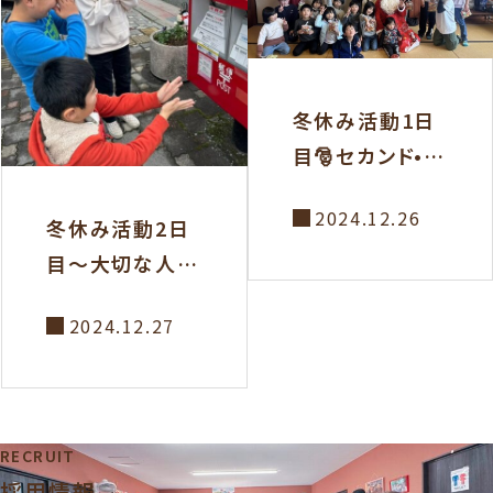
冬休み活動1日
目🎅セカンド•サ
ードクリスマス
2024.12.26
会🎄
冬休み活動2日
目〜大切な人に
年賀状を書こ
2024.12.27
う！〜
RECRUIT
採用情報